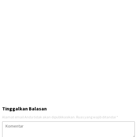
Tinggalkan Balasan
Alamat email Anda tidak akan dipublikasikan.
Ruas yang wajib ditandai
*