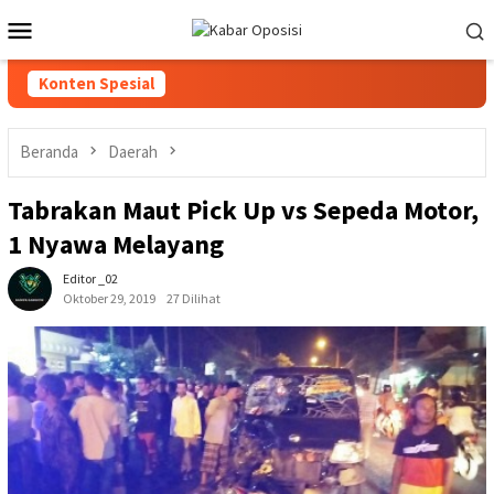
Loncat
Menu
ke
Mobile
konten
Konten Spesial
Beranda
Daerah
Tabrakan Maut Pick Up vs Sepeda Motor,
1 Nyawa Melayang
Editor _02
Oktober 29, 2019
27 Dilihat