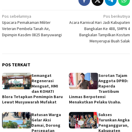
Navigasi
Pos sebelumnya
Pos berikutnya
Upacara Pemakaman Militer
Acara Karnival Hari Jadi Kabupaten
pos
Veteran Pembela Tanah Air,
Bangkalan Ke 488, SMPN 4
Dipimpin Kasdim 0825 Banyuwangi
Bangkalan Tampilkan Kostum
Menyerupai Buah Salak
POS TERKAIT
Semangat
Sorotan Tajam
Regenerasi
Anggota DPRD:
Menguat, HMI
Raperda
dan KOHATI
Trantibum
Blora Tetapkan Pemimpin Baru
Linmas Berpotensi
Lewat Musyawarah Mufakat
Menakutkan Pelaku Usaha.
Ratusan Warga
Sukses
Gelar Aksi
Turunkan Angka
Damai, Dorong
Pengangguran,
Percepatan
Kabupaten