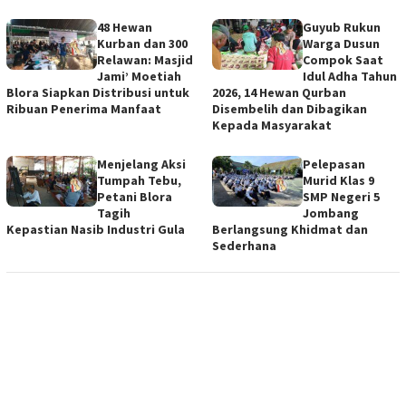
48 Hewan
Guyub Rukun
Kurban dan 300
Warga Dusun
Relawan: Masjid
Compok Saat
Jami’ Moetiah
Idul Adha Tahun
Blora Siapkan Distribusi untuk
2026, 14 Hewan Qurban
Ribuan Penerima Manfaat
Disembelih dan Dibagikan
Kepada Masyarakat
Menjelang Aksi
Pelepasan
Tumpah Tebu,
Murid Klas 9
Petani Blora
SMP Negeri 5
Tagih
Jombang
Kepastian Nasib Industri Gula
Berlangsung Khidmat dan
Sederhana