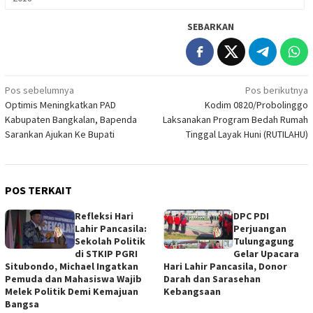
SEBARKAN
Navigasi
Pos sebelumnya
Pos berikutnya
Optimis Meningkatkan PAD
Kodim 0820/Probolinggo
pos
Kabupaten Bangkalan, Bapenda
Laksanakan Program Bedah Rumah
Sarankan Ajukan Ke Bupati
Tinggal Layak Huni (RUTILAHU)
POS TERKAIT
Refleksi Hari
DPC PDI
Lahir Pancasila:
Perjuangan
Sekolah Politik
Tulungagung
di STKIP PGRI
Gelar Upacara
Situbondo, Michael Ingatkan
Hari Lahir Pancasila, Donor
Pemuda dan Mahasiswa Wajib
Darah dan Sarasehan
Melek Politik Demi Kemajuan
Kebangsaan
Bangsa