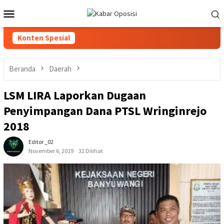
Loncat
Menu
ke
Mobile
konten
Konten Spesial
Beranda
Daerah
LSM LIRA Laporkan Dugaan
Penyimpangan Dana PTSL Wringinrejo
2018
Editor _02
November 6, 2019
32 Dilihat