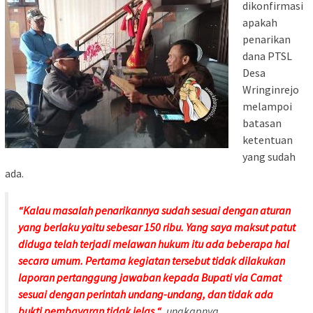
dikonfirmasi
apakah
penarikan
dana PTSL
Desa
Wringinrejo
melampoi
batasan
ketentuan
yang sudah
ada.
“Kalau masalah penarikannya sudah sesuai dengan aturan
yang berlaku yaitu sebesar 150 ribu. Yang saya maksut patut
diduga telah terjadi melawan hukum itu ada beberapa hal
secara umum. Pertama kegiatan tersebut tidak dilakukan
laporan pertanggung jawaban kepada Bupati via Camat
sesuai dengan perintah undang-undang, dan tidak ada
bukti pembayaran tidak jelas “
, ungkapnya.