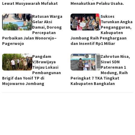
Lewat Musyawarah Mufakat
Menakutkan Pelaku Usaha.
Ratusan Warga
Sukses
Gelar Aksi
Turunkan Angka
Damai, Dorong
Pengangguran,
Percepatan
Kabupaten
Perbaikan Jalan Wonorejo–
Jombang Raih Penghargaan
Pagerwojo
dan Insentif Rp1 Miliar
Pangdam
Zahrotun Nisa,
V/Brawijaya
Siswi SDN
Tinjau Lokasi
Patereman 1
Pembangunan
Modung, Raih
Brigif dan Yonif TP di
Peringkat 7 TKA Tingkat
Mojowarno Jombang
Kabupaten Bangkalan