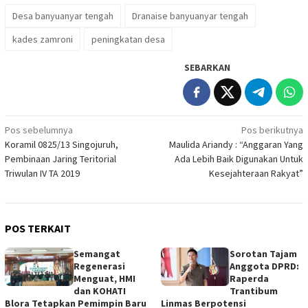
Desa banyuanyar tengah
Dranaise banyuanyar tengah
kades zamroni
peningkatan desa
SEBARKAN
Navigasi
Pos sebelumnya
Pos berikutnya
Koramil 0825/13 Singojuruh,
Maulida Ariandy : “Anggaran Yang
pos
Pembinaan Jaring Teritorial
Ada Lebih Baik Digunakan Untuk
Triwulan IV TA 2019
Kesejahteraan Rakyat”
POS TERKAIT
Semangat
Sorotan Tajam
Regenerasi
Anggota DPRD:
Menguat, HMI
Raperda
dan KOHATI
Trantibum
Blora Tetapkan Pemimpin Baru
Linmas Berpotensi