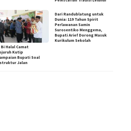
Pelestarian Tradisi Leluhur
Dari Randublatung untuk
Dunia: 119 Tahun Spirit
Perlawanan Samin
Surosentiko Menggema,
Bupati Arief Dorong Masuk
Kurikulum Sekolah
 Bi Halal Camat
ojuruh Kutip
ampaian Bupati Soal
astruktur Jalan