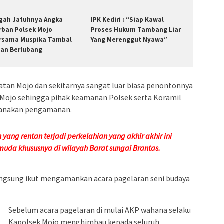
gah Jatuhnya Angka
IPK Kediri : “Siap Kawal
rban Polsek Mojo
Proses Hukum Tambang Liar
rsama Muspika Tambal
Yang Merenggut Nyawa”
lan Berlubang
an Mojo dan sekitarnya sangat luar biasa penontonnya
Mojo sehingga pihak keamanan Polsek serta Koramil
ksanakan pengamanan.
ang rentan terjadi perkelahian yang akhir akhir ini
emuda khususnya di wilayah Barat sungai Brantas.
ngsung ikut mengamankan acara pagelaran seni budaya
Sebelum acara pagelaran di mulai AKP wahana selaku
Kapolsek Mojo menghimbau kepada seluruh