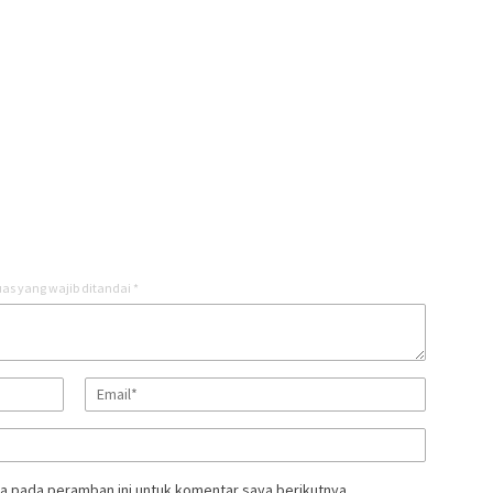
as yang wajib ditandai
*
a pada peramban ini untuk komentar saya berikutnya.