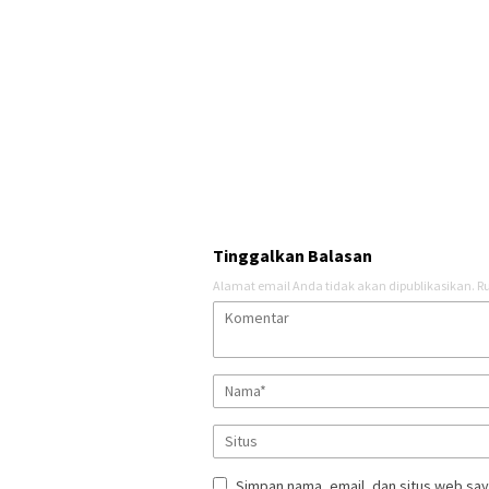
Tinggalkan Balasan
Alamat email Anda tidak akan dipublikasikan.
Ru
Simpan nama, email, dan situs web say