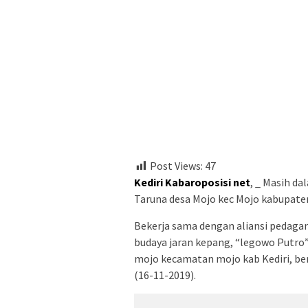
Post Views:
47
Kediri Kabaroposisi net
, _ Masih d
Taruna desa Mojo kec Mojo kabupaten
Bekerja sama dengan aliansi pedagan
budaya jaran kepang, “legowo Putro”
mojo kecamatan mojo kab Kediri, ber
(16-11-2019).