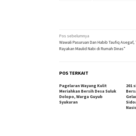
Navigasi
Pos sebelumnya
Wawali Pasuruan Dan Habib Taufiq Asegaf, 
pos
Rayakan Maulid Nabi di Rumah Dinas”
POS TERKAIT
Pagelaran Wayang Kulit
201 
Meriahkan Bersih Desa Suluk
Bers
Dolopo, Warga Guyub
Gelar
Syukuran
Sido
Nasi