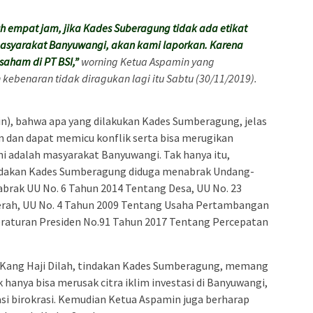
uh empat jam, jika Kades Suberagung tidak ada etikat
syarakat Banyuwangi, akan kami laporkan. Karena
aham di PT BSI,”
worning Ketua Aspamin yang
benaran tidak diragukan lagi itu Sabtu (30/11/2019).
n), bahwa apa yang dilakukan Kades Sumberagung, jelas
dan dapat memicu konflik serta bisa merugikan
i adalah masyarakat Banyuwangi. Tak hanya itu,
indakan Kades Sumberagung diduga menabrak Undang-
brak UU No. 6 Tahun 2014 Tentang Desa, UU No. 23
rah, UU No. 4 Tahun 2009 Tentang Usaha Pertambangan
Peraturan Presiden No.91 Tahun 2017 Tentang Percepatan
 Kang Haji Dilah, tindakan Kades Sumberagung, memang
k hanya bisa merusak citra iklim investasi di Banyuwangi,
asi birokrasi. Kemudian Ketua Aspamin juga berharap