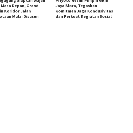
ngagung Siapkan Wajah
Priyoto Resmi Pimpin GRIB
 Masa Depan, Grand
Jaya Blora, Tegaskan
in Koridor Jalan
Komitmen Jaga Kondusivitas
otaan Mulai Disusun
dan Perkuat Kegiatan Sosial