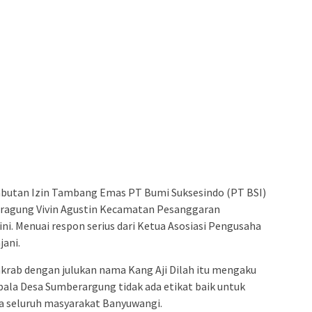
abutan Izin Tambang Emas PT Bumi Suksesindo (PT BSI)
eragung Vivin Agustin Kecamatan Pesanggaran
ni. Menuai respon serius dari Ketua Asosiasi Pengusaha
jani.
akrab dengan julukan nama Kang Aji Dilah itu mengaku
ala Desa Sumberargung tidak ada etikat baik untuk
a seluruh masyarakat Banyuwangi.