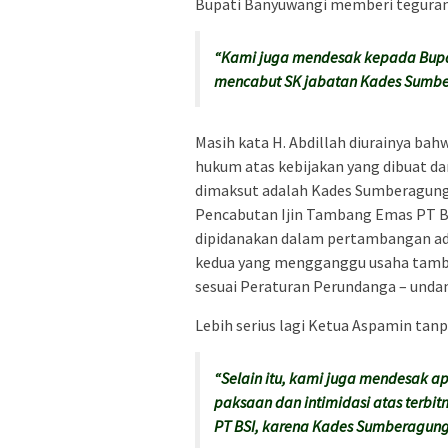
Bupati Banyuwangi memberi tegura
“Kami juga mendesak kepada Bupat
mencabut SK jabatan Kades Sumbe
Masih kata H. Abdillah diurainya b
hukum atas kebijakan yang dibuat dan
dimaksut adalah Kades Sumberagung
Pencabutan Ijin Tambang Emas PT BSI
dipidanakan dalam pertambangan ada
kedua yang mengganggu usaha tamban
sesuai Peraturan Perundanga – unda
Lebih serius lagi Ketua Aspamin ta
“Selain itu, kami juga mendesak 
paksaan dan intimidasi atas terb
PT BSI, karena Kades Sumberagun