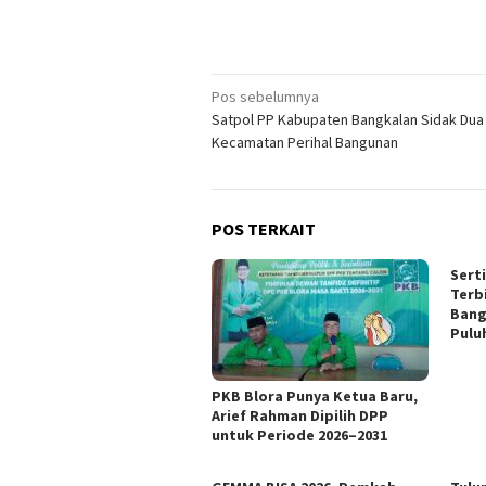
Navigasi
Pos sebelumnya
Satpol PP Kabupaten Bangkalan Sidak Dua
pos
Kecamatan Perihal Bangunan
POS TERKAIT
Sert
Terb
Bang
Pulu
PKB Blora Punya Ketua Baru,
Arief Rahman Dipilih DPP
untuk Periode 2026–2031