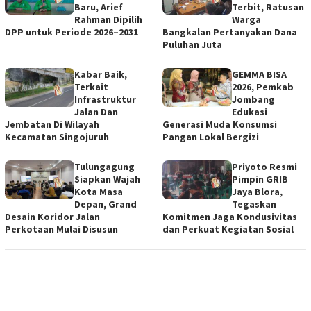
Baru, Arief
Terbit, Ratusan
Rahman Dipilih
Warga
DPP untuk Periode 2026–2031
Bangkalan Pertanyakan Dana
Puluhan Juta
Kabar Baik,
GEMMA BISA
Terkait
2026, Pemkab
Infrastruktur
Jombang
Jalan Dan
Edukasi
Jembatan Di Wilayah
Generasi Muda Konsumsi
Kecamatan Singojuruh
Pangan Lokal Bergizi
Tulungagung
Priyoto Resmi
Siapkan Wajah
Pimpin GRIB
Kota Masa
Jaya Blora,
Depan, Grand
Tegaskan
Desain Koridor Jalan
Komitmen Jaga Kondusivitas
Perkotaan Mulai Disusun
dan Perkuat Kegiatan Sosial