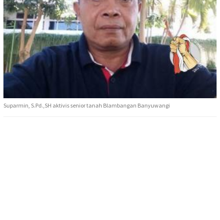
Suparmin, S.Pd.,SH aktivis senior tanah Blambangan Banyuwangi