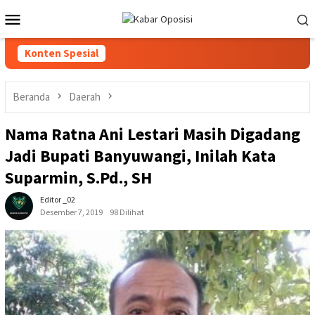
Loncat
Menu
ke
Mobile
konten
Konten Spesial
Beranda
Daerah
Nama Ratna Ani Lestari Masih Digadang
Jadi Bupati Banyuwangi, Inilah Kata
Suparmin, S.Pd., SH
Editor _02
Desember 7, 2019
98 Dilihat