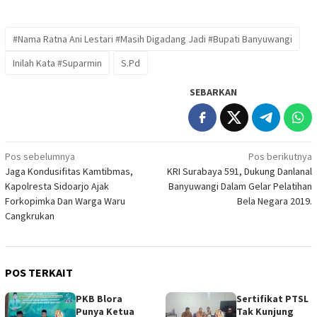
#Nama Ratna Ani Lestari #Masih Digadang Jadi #Bupati Banyuwangi
Inilah Kata #Suparmin
S.Pd
SEBARKAN
Navigasi
Pos sebelumnya
Pos berikutnya
Jaga Kondusifitas Kamtibmas,
KRI Surabaya 591, Dukung Danlanal
pos
Kapolresta Sidoarjo Ajak
Banyuwangi Dalam Gelar Pelatihan
Forkopimka Dan Warga Waru
Bela Negara 2019.
Cangkrukan
POS TERKAIT
PKB Blora
Sertifikat PTSL
Punya Ketua
Tak Kunjung