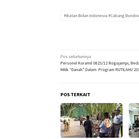
#Ikatan Bidan Indonesia #Cabang Bondo
Navigasi
Pos sebelumnya
Personel Koramil 0825/12 Rogojampi, Be
pos
Milik “Danah” Dalam Program RUTILAHU 20
POS TERKAIT