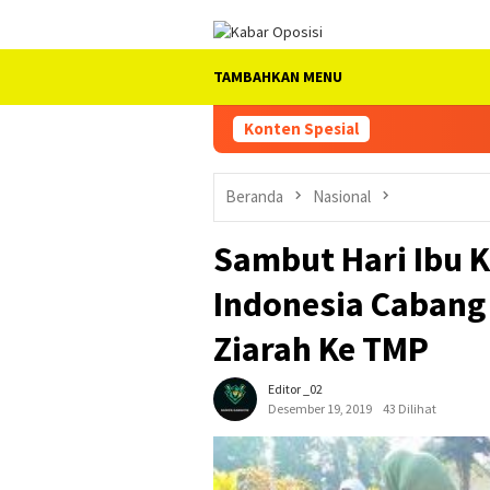
Loncat
ke
konten
TAMBAHKAN MENU
Konten Spesial
Beranda
Nasional
Sambut Hari Ibu K
Indonesia Caban
Ziarah Ke TMP
Editor _02
Desember 19, 2019
43 Dilihat