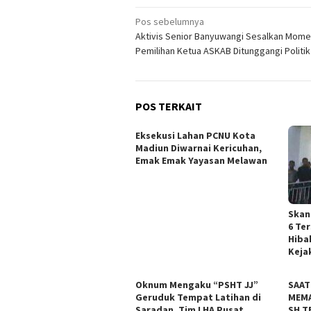
Navigasi
Pos sebelumnya
Aktivis Senior Banyuwangi Sesalkan Mome
pos
Pemilihan Ketua ASKAB Ditunggangi Politik
POS TERKAIT
Eksekusi Lahan PCNU Kota
Madiun Diwarnai Kericuhan,
Emak Emak Yayasan Melawan
Skan
6 Te
Hiba
Keja
Oknum Mengaku “PSHT JJ”
SAAT
Geruduk Tempat Latihan di
MEMA
Saradan, Tim LHA Pusat
SH T