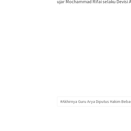
ujar Mochammad Rifai selaku Devisi A
#Akhirnya Guru Arya Diputus Hakim Beb