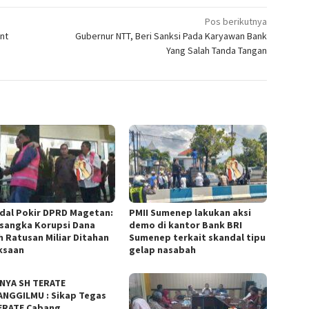
Pos berikutnya
nt
Gubernur NTT, Beri Sanksi Pada Karyawan Bank
Yang Salah Tanda Tangan
dal Pokir DPRD Magetan:
PMII Sumenep lakukan aksi
rsangka Korupsi Dana
demo di kantor Bank BRI
h Ratusan Miliar Ditahan
Sumenep terkait skandal tipu
ksaan
gelap nasabah
NYA SH TERATE
NGGILMU : Sikap Tegas
ERATE Cabang