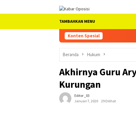
Loncat
ke
konten
TAMBAHKAN MENU
Konten Spesial
Beranda
Hukum
Akhirnya Guru Ar
Kurungan
Editor _03
Januari 7, 2020
29 Dilihat