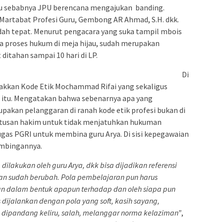
 itu sebabnya JPU berencana mengajukan banding.
artabat Profesi Guru, Gembong AR Ahmad, S.H. dkk.
ah tepat. Menurut pengacara yang suka tampil mbois
da proses hukum di meja hijau, sudah merupakan
ditahan sampai 10 hari di LP.
Di
gakkan Kode Etik Mochammad Rifai yang sekaligus
n itu. Mengatakan bahwa sebenarnya apa yang
upakan pelanggaran di ranah kode etik profesi bukan di
utusan hakim untuk tidak menjatuhkan hukuman
ugas PGRI untuk membina guru Arya. Di sisi kepegawaian
imbingannya.
 dilakukan oleh guru Arya, dkk bisa dijadikan referensi
an sudah berubah. Pola pembelajaran pun harus
n dalam bentuk apapun terhadap dan oleh siapa pun
 dijalankan dengan pola yang soft, kasih sayang,
g dipandang keliru, salah, melanggar norma kelaziman”
,