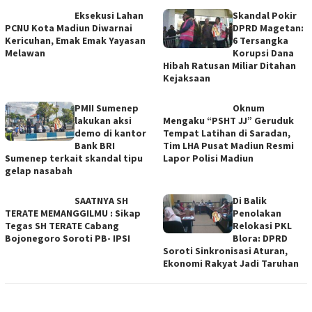
Eksekusi Lahan
Skandal Pokir
PCNU Kota Madiun Diwarnai
DPRD Magetan:
Kericuhan, Emak Emak Yayasan
6 Tersangka
Melawan
Korupsi Dana
Hibah Ratusan Miliar Ditahan
Kejaksaan
PMII Sumenep
Oknum
lakukan aksi
Mengaku “PSHT JJ” Geruduk
demo di kantor
Tempat Latihan di Saradan,
Bank BRI
Tim LHA Pusat Madiun Resmi
Sumenep terkait skandal tipu
Lapor Polisi Madiun
gelap nasabah
SAATNYA SH
Di Balik
TERATE MEMANGGILMU : Sikap
Penolakan
Tegas SH TERATE Cabang
Relokasi PKL
Bojonegoro Soroti PB- IPSI
Blora: DPRD
Soroti Sinkronisasi Aturan,
Ekonomi Rakyat Jadi Taruhan