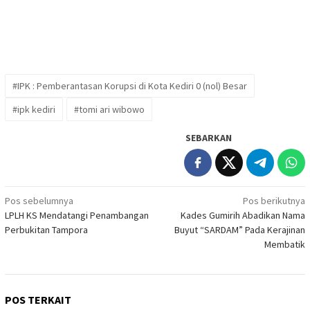
#IPK : Pemberantasan Korupsi di Kota Kediri 0 (nol) Besar
#ipk kediri
#tomi ari wibowo
SEBARKAN
Navigasi
Pos sebelumnya
Pos berikutnya
LPLH KS Mendatangi Penambangan
Kades Gumirih Abadikan Nama
pos
Perbukitan Tampora
Buyut “SARDAM” Pada Kerajinan
Membatik
POS TERKAIT