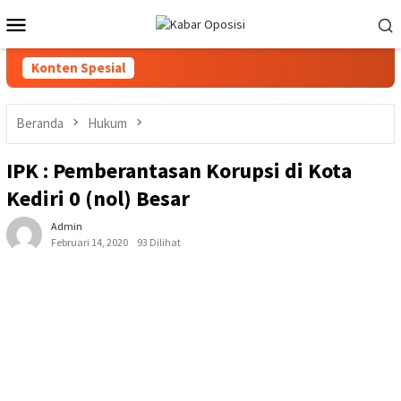
Loncat
Menu
ke
Mobile
konten
Konten Spesial
Beranda
Hukum
IPK : Pemberantasan Korupsi di Kota
Kediri 0 (nol) Besar
Admin
Februari 14, 2020
93 Dilihat