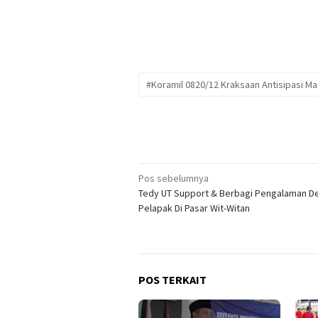
#Koramil 0820/12 Kraksaan Antisipasi M
Navigasi
Pos sebelumnya
Tedy UT Support & Berbagi Pengalaman D
pos
Pelapak Di Pasar Wit-Witan
POS TERKAIT