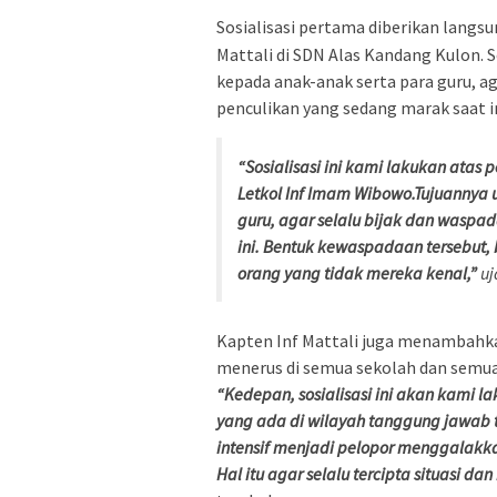
Sosialisasi pertama diberikan lang
Mattali di SDN Alas Kandang Kulon. 
kepada anak-anak serta para guru, ag
penculikan yang sedang marak saat in
“Sosialisasi ini kami lakukan atas
Letkol Inf Imam Wibowo.Tujuanny
guru, agar selalu bijak dan waspa
ini. Bentuk kewaspadaan tersebut,
orang yang tidak mereka kenal,”
uj
Kapten Inf Mattali juga menambahkan
menerus di semua sekolah dan semua 
“Kedepan, sosialisasi ini akan kami 
yang ada di wilayah tanggung jawab te
intensif menjadi pelopor menggalak
Hal itu agar selalu tercipta situasi 