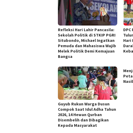
Refleksi Hari Lahir Pancasila:
DPC 
Sekolah Politik di STKIP PGRI
Tulu
Situbondo, Michael Ingatkan
Hari 
Pemuda dan Mahasiswa Wajib
Dara
Melek Politik Demi Kemajuan
Keba
Bangsa
Menj
Peta
Nasi
Guyub Rukun Warga Dusun
Compok Saat Idul Adha Tahun
2026, 14 Hewan Qurban
Disembelih dan Dibagikan
Kepada Masyarakat