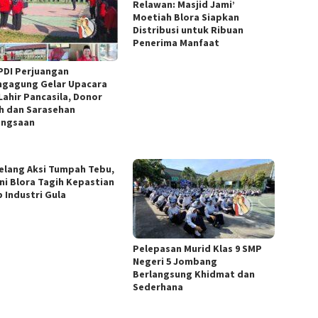
Relawan: Masjid Jami’
Moetiah Blora Siapkan
Distribusi untuk Ribuan
Penerima Manfaat
PDI Perjuangan
ngagung Gelar Upacara
Lahir Pancasila, Donor
h dan Sarasehan
ngsaan
elang Aksi Tumpah Tebu,
ni Blora Tagih Kepastian
b Industri Gula
Pelepasan Murid Klas 9 SMP
Negeri 5 Jombang
Berlangsung Khidmat dan
Sederhana