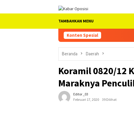
Loncat
ke
konten
TAMBAHKAN MENU
Konten Spesial
Beranda
Daerah
Koramil 0820/12 K
Maraknya Penculi
Editor _03
Februari 17, 2020
39 Dilihat