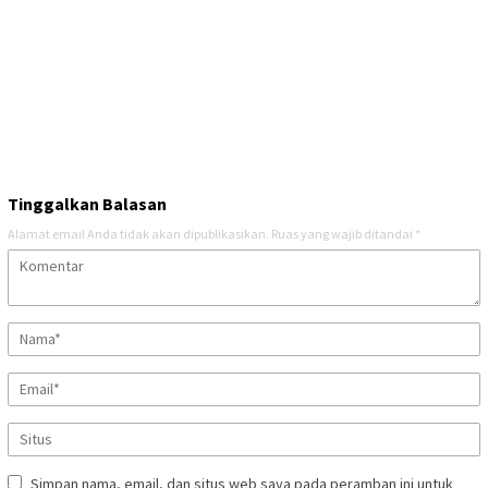
Tinggalkan Balasan
Alamat email Anda tidak akan dipublikasikan.
Ruas yang wajib ditandai
*
Simpan nama, email, dan situs web saya pada peramban ini untuk