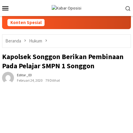
Loncat
Menu
ke
Mobile
konten
Konten Spesial
Beranda
Hukum
Kapolsek Songgon Berikan Pembinaan
Pada Pelajar SMPN 1 Songgon
Editor _03
Februari 24, 2020
79 Dilihat