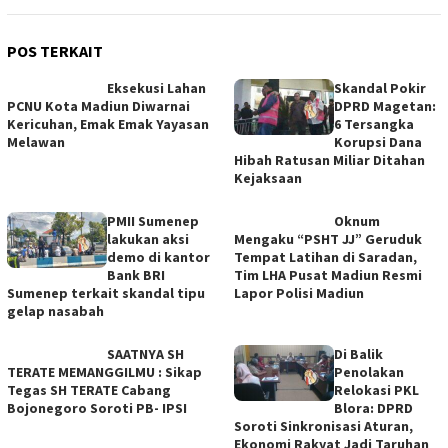
POS TERKAIT
Eksekusi Lahan
Skandal Pokir
PCNU Kota Madiun Diwarnai
DPRD Magetan:
Kericuhan, Emak Emak Yayasan
6 Tersangka
Melawan
Korupsi Dana
Hibah Ratusan Miliar Ditahan
Kejaksaan
PMII Sumenep
Oknum
lakukan aksi
Mengaku “PSHT JJ” Geruduk
demo di kantor
Tempat Latihan di Saradan,
Bank BRI
Tim LHA Pusat Madiun Resmi
Sumenep terkait skandal tipu
Lapor Polisi Madiun
gelap nasabah
SAATNYA SH
Di Balik
TERATE MEMANGGILMU : Sikap
Penolakan
Tegas SH TERATE Cabang
Relokasi PKL
Bojonegoro Soroti PB- IPSI
Blora: DPRD
Soroti Sinkronisasi Aturan,
Ekonomi Rakyat Jadi Taruhan