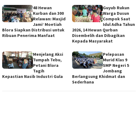
48 Hewan
Guyub Rukun
Kurban dan 300
Warga Dusun
Relawan: Masjid
Compok Saat
Jami’ Moetiah
Idul Adha Tahun
Blora Siapkan Distribusi untuk
2026, 14 Hewan Qurban
Ribuan Penerima Manfaat
Disembelih dan Dibagikan
Kepada Masyarakat
Menjelang Aksi
Pelepasan
Tumpah Tebu,
Murid Klas 9
Petani Blora
SMP Negeri 5
Tagih
Jombang
Kepastian Nasib Industri Gula
Berlangsung Khidmat dan
Sederhana