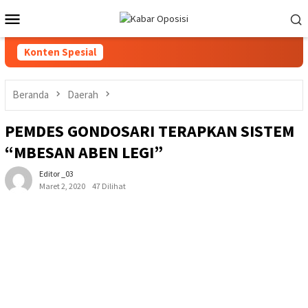
Loncat
Menu
ke
Mobile
konten
Konten Spesial
Beranda
Daerah
PEMDES GONDOSARI TERAPKAN SISTEM
“MBESAN ABEN LEGI”
Editor _03
Maret 2, 2020
47 Dilihat