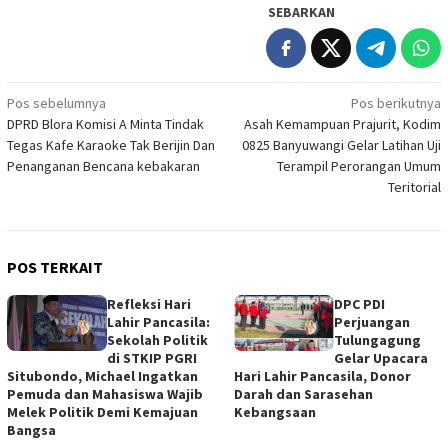
SEBARKAN
Navigasi
Pos sebelumnya
Pos berikutnya
DPRD Blora Komisi A Minta Tindak
Asah Kemampuan Prajurit, Kodim
pos
Tegas Kafe Karaoke Tak Berijin Dan
0825 Banyuwangi Gelar Latihan Uji
Penanganan Bencana kebakaran
Terampil Perorangan Umum
Teritorial
POS TERKAIT
Refleksi Hari
DPC PDI
Lahir Pancasila:
Perjuangan
Sekolah Politik
Tulungagung
di STKIP PGRI
Gelar Upacara
Situbondo, Michael Ingatkan
Hari Lahir Pancasila, Donor
Pemuda dan Mahasiswa Wajib
Darah dan Sarasehan
Melek Politik Demi Kemajuan
Kebangsaan
Bangsa