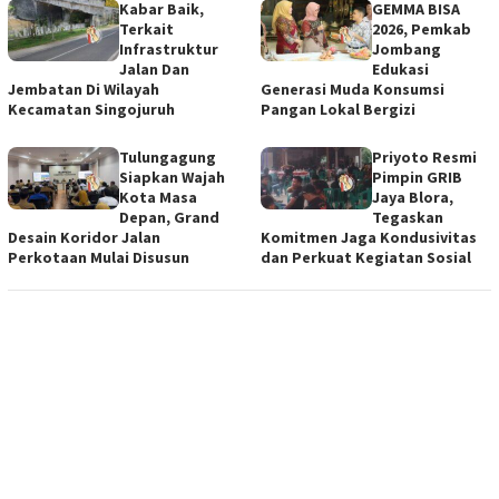
Kabar Baik,
GEMMA BISA
Terkait
2026, Pemkab
Infrastruktur
Jombang
Jalan Dan
Edukasi
Jembatan Di Wilayah
Generasi Muda Konsumsi
Kecamatan Singojuruh
Pangan Lokal Bergizi
Tulungagung
Priyoto Resmi
Siapkan Wajah
Pimpin GRIB
Kota Masa
Jaya Blora,
Depan, Grand
Tegaskan
Desain Koridor Jalan
Komitmen Jaga Kondusivitas
Perkotaan Mulai Disusun
dan Perkuat Kegiatan Sosial