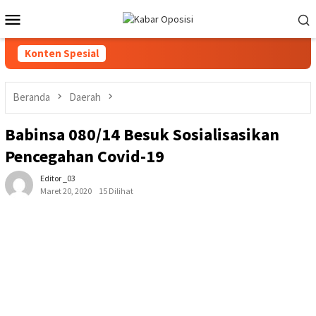
Loncat
Menu
ke
Mobile
konten
Konten Spesial
Beranda
Daerah
Babinsa 080/14 Besuk Sosialisasikan
Pencegahan Covid-19
Editor _03
Maret 20, 2020
15 Dilihat