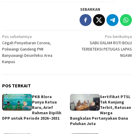
SEBARKAN
Navigasi
Pos sebelumnya
Pos berikutnya
Cegah Penyebaran Corona,
SABU DALAM ROTI BOLU
pos
Poliwangi Gandeng PMI
TERDETEKSI PETUGAS LAPAS
Banyuwangi Desinfeksi Area
NGAWI
Kanpus
POS TERKAIT
PKB Blora
Sertifikat PTSL
Punya Ketua
Tak Kunjung
Baru, Arief
Terbit, Ratusan
Rahman Dipilih
Warga
DPP untuk Periode 2026–2031
Bangkalan Pertanyakan Dana
Puluhan Juta