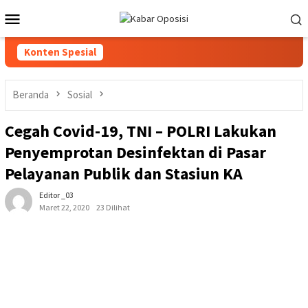
Loncat
Menu
ke
Mobile
konten
Konten Spesial
Beranda
Sosial
Cegah Covid-19, TNI – POLRI Lakukan
Penyemprotan Desinfektan di Pasar
Pelayanan Publik dan Stasiun KA
Editor _03
Maret 22, 2020
23 Dilihat