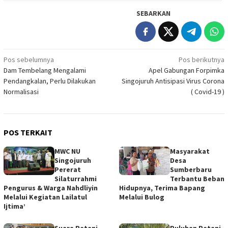
SEBARKAN
Navigasi
Pos sebelumnya
Pos berikutnya
Dam Tembelang Mengalami
Apel Gabungan Forpimka
pos
Pendangkalan, Perlu Dilakukan
Singojuruh Antisipasi Virus Corona
Normalisasi
( Covid-19 )
POS TERKAIT
MWC NU
Masyarakat
Singojuruh
Desa
Pererat
Sumberbaru
Silaturrahmi
Terbantu Beban
Pengurus & Warga Nahdliyin
Hidupnya, Terima Bapang
Melalui Kegiatan Lailatul
Melalui Bulog
Ijtima’
Suara Petani
Puluhan Petani