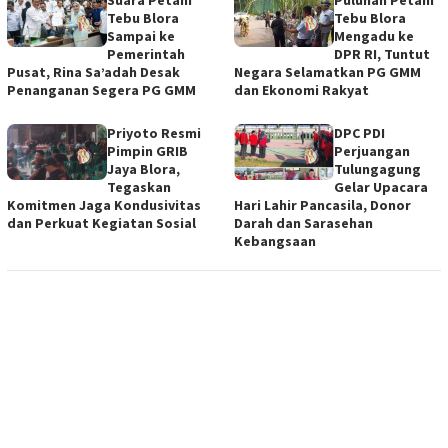
Tebu Blora
Tebu Blora
Sampai ke
Mengadu ke
Pemerintah
DPR RI, Tuntut
Pusat, Rina Sa’adah Desak
Negara Selamatkan PG GMM
Penanganan Segera PG GMM
dan Ekonomi Rakyat
Priyoto Resmi
DPC PDI
Pimpin GRIB
Perjuangan
Jaya Blora,
Tulungagung
Tegaskan
Gelar Upacara
Komitmen Jaga Kondusivitas
Hari Lahir Pancasila, Donor
dan Perkuat Kegiatan Sosial
Darah dan Sarasehan
Kebangsaan