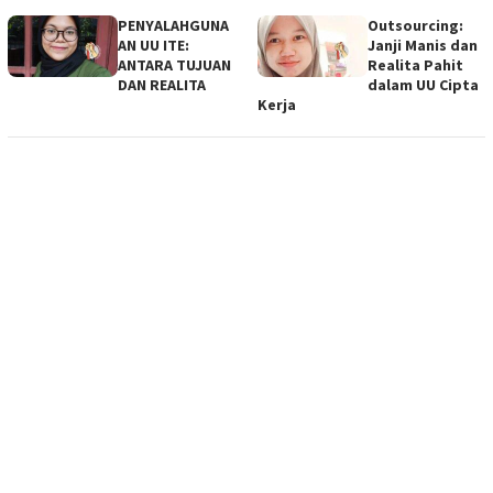
PENYALAHGUNA
Outsourcing:
AN UU ITE:
Janji Manis dan
ANTARA TUJUAN
Realita Pahit
DAN REALITA
dalam UU Cipta
Kerja