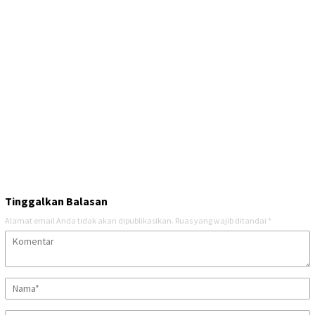
Tinggalkan Balasan
Alamat email Anda tidak akan dipublikasikan.
Ruas yang wajib ditandai
*