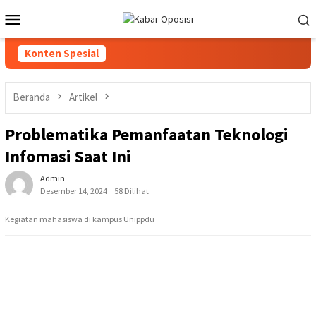
Loncat
Menu
ke
Mobile
konten
Konten Spesial
Beranda
Artikel
Problematika Pemanfaatan Teknologi
Infomasi Saat Ini
Admin
Desember 14, 2024
58 Dilihat
Kegiatan mahasiswa di kampus Unippdu