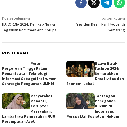
Navigasi
Pos sebelumnya
Pos berikutnya
HAKORDIA 2024, Pemkab Ngawi
Presiden Resmikan Flyover di
pos
Tegaskan Komitmen Anti Korupsi
Semarang
POS TERKAIT
Peran
Ngawi Batik
Perguruan Tinggi Dalam
Fashion 2024:
Pemanfaatan Teknologi
Semarakkan
Informasi Sebagai Instrumen
Kreativitas dan
Strategis Penguatan UMKM
Ekonomi Lokal
Masyarakat
Tantangan
Menanti,
Penegakan
Koruptor
Hukum di
Merayakan:
Indonesia:
Lambatnya Pengesahan RUU
Perspektif Sosiologi Hukum
Perampasan Aset