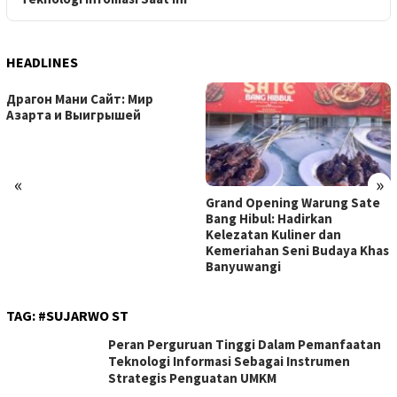
HEADLINES
Драгон Мани Сайт: Мир
Азарта и Выигрышей
«
»
Grand Opening Warung Sate
Bang Hibul: Hadirkan
Kelezatan Kuliner dan
Kemeriahan Seni Budaya Khas
Banyuwangi
TAG:
#SUJARWO ST
Peran Perguruan Tinggi Dalam Pemanfaatan
Teknologi Informasi Sebagai Instrumen
Strategis Penguatan UMKM