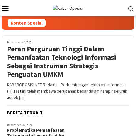
Loncat
Menu
ke
Mobile
konten
Konten Spesial
Desember 27, 2025
Peran Perguruan Tinggi Dalam
Pemanfaatan Teknologi Informasi
Sebagai Instrumen Strategis
Penguatan UMKM
KABAROPOSISI.NET|Redaksi,- Perkembangan teknologi informasi
(TI) saat ini telah membawa perubahan besar dalam hampir seluruh
aspek […]
BERITA TERKAIT
Desember 14, 2024
Problematika Pemanfaatan
Teknologi Infomasi Saat Ini