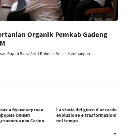
ertanian Organik Pemkab Gadeng
GM
iusan Bupati Blora Arief Rohman Selain Membangun
вая и букмекерская
La storia del gioco d'azzardo
Драго
тформа Олимп
evoluzione e trasformazioni
Дары 
ставлена как Casino.
nel tempo
Выиг
»