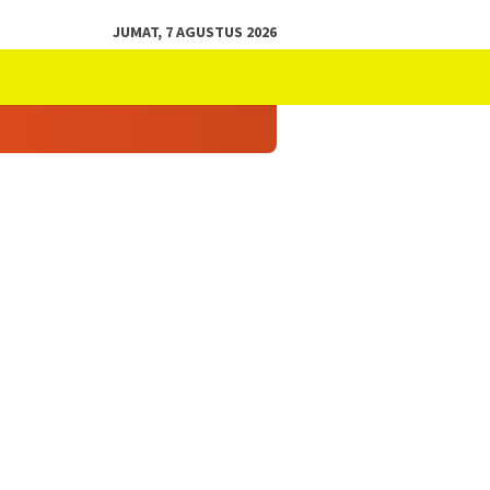
JUMAT, 7 AGUSTUS 2026