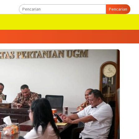
Pencarian