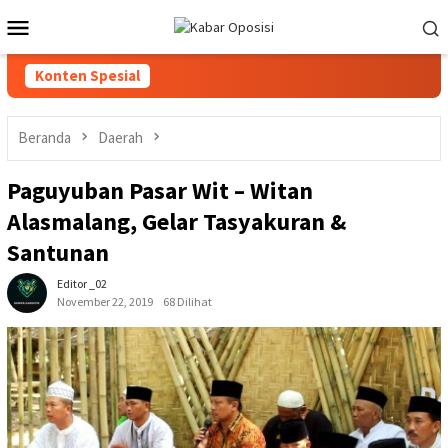
Loncat
Menu
ke
Mobile
konten
Konten Spesial
Beranda
Daerah
Paguyuban Pasar Wit – Witan
Alasmalang, Gelar Tasyakuran &
Santunan
Editor _02
November 22, 2019
68 Dilihat