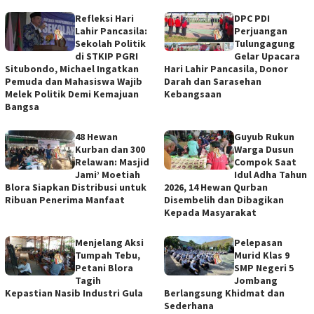
Refleksi Hari
DPC PDI
Lahir Pancasila:
Perjuangan
Sekolah Politik
Tulungagung
di STKIP PGRI
Gelar Upacara
Situbondo, Michael Ingatkan
Hari Lahir Pancasila, Donor
Pemuda dan Mahasiswa Wajib
Darah dan Sarasehan
Melek Politik Demi Kemajuan
Kebangsaan
Bangsa
48 Hewan
Guyub Rukun
Kurban dan 300
Warga Dusun
Relawan: Masjid
Compok Saat
Jami’ Moetiah
Idul Adha Tahun
Blora Siapkan Distribusi untuk
2026, 14 Hewan Qurban
Ribuan Penerima Manfaat
Disembelih dan Dibagikan
Kepada Masyarakat
Menjelang Aksi
Pelepasan
Tumpah Tebu,
Murid Klas 9
Petani Blora
SMP Negeri 5
Tagih
Jombang
Kepastian Nasib Industri Gula
Berlangsung Khidmat dan
Sederhana