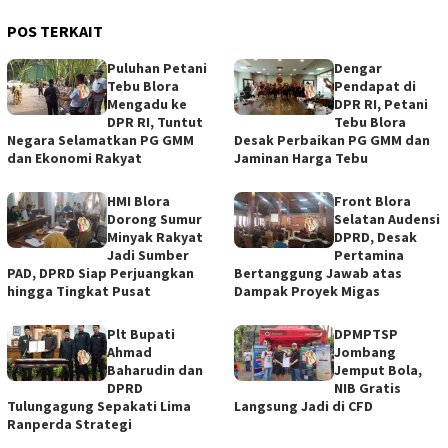
POS TERKAIT
Puluhan Petani
Dengar
Tebu Blora
Pendapat di
Mengadu ke
DPR RI, Petani
DPR RI, Tuntut
Tebu Blora
Negara Selamatkan PG GMM
Desak Perbaikan PG GMM dan
dan Ekonomi Rakyat
Jaminan Harga Tebu
HMI Blora
Front Blora
Dorong Sumur
Selatan Audensi
Minyak Rakyat
DPRD, Desak
Jadi Sumber
Pertamina
PAD, DPRD Siap Perjuangkan
Bertanggung Jawab atas
hingga Tingkat Pusat
Dampak Proyek Migas
Plt Bupati
DPMPTSP
Ahmad
Jombang
Baharudin dan
Jemput Bola,
DPRD
NIB Gratis
Tulungagung Sepakati Lima
Langsung Jadi di CFD
Ranperda Strategi