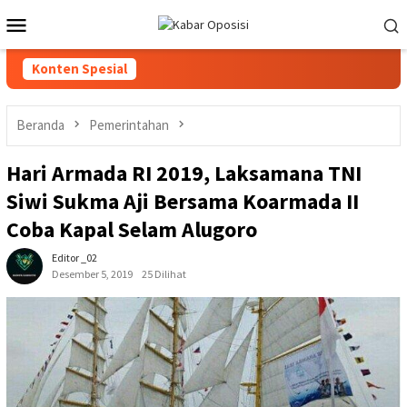
Loncat
Menu
ke
Mobile
konten
Konten Spesial
Beranda
Pemerintahan
Hari Armada RI 2019, Laksamana TNI
Siwi Sukma Aji Bersama Koarmada II
Coba Kapal Selam Alugoro
Editor _02
Desember 5, 2019
25 Dilihat