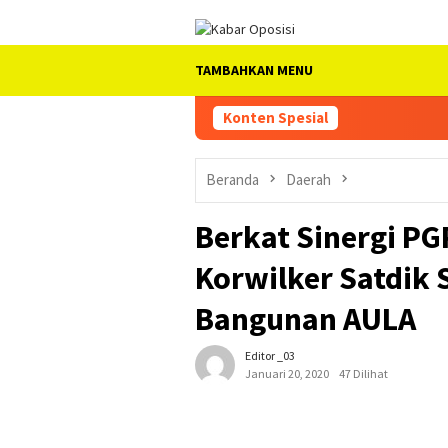
Loncat
ke
konten
TAMBAHKAN MENU
Konten Spesial
Beranda
Daerah
Berkat Sinergi PG
Korwilker Satdik
Bangunan AULA
Editor _03
Januari 20, 2020
47 Dilihat