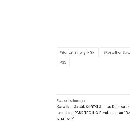
#Berkat Sinergi PGRI
#Korwilker Sat
K3S
Navigasi
Pos sebelumnya
Korwilker Satdik & IGTKI Sempu Kolaboras
pos
Launching PAUD TECHNO Pembelajaran “BA
SEMEBAR”