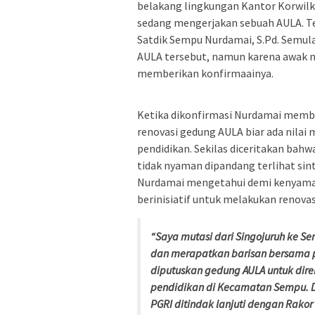
belakang lingkungan Kantor Korwilke
sedang mengerjakan sebuah AULA. Te
Satdik Sempu Nurdamai, S.Pd. Semul
AULA tersebut, namun karena awak me
memberikan konfirmaainya.
Ketika dikonfirmasi Nurdamai mem
renovasi gedung AULA biar ada nilai 
pendidikan. Sekilas diceritakan bah
tidak nyaman dipandang terlihat si
Nurdamai mengetahui demi kenyama
berinisiatif untuk melakukan renovas
“Saya mutasi dari Singojuruh ke Se
dan merapatkan barisan bersama p
diputuskan gedung AULA untuk dir
pendidikan di Kecamatan Sempu. Da
PGRI ditindak lanjuti dengan Rako