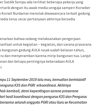
r Satdik Sempu ada terlihat beberapa pekerja yang
rtarik dengan itu awak media sengaja samperi Korwiker
a Korwil Nurdamai menolak diwawancara terkait gedung
dia terus cecar pertanyaan akhirnya bersedia
benarkan bahwa sedang melaksanakan pengerjaan
manfaat untuk kegiatan – kegiatan, dan sarana prasarana
wa bangunan gedung AULA rusak sudah belasan tahun,
ntru dan menyeramkan karena mirip bangunan tua. Lanjut
nan dan betapa pentingnya keberadaan AULA
i.
mpu 11 September 2019 lalu mas, kemudian berinisiatif
engurus K3S dan PGRI erkoordinasi. Akhirnya
ehab kembali, demi kepentingan sarana prasarana
ri hasil koordinasi dengan pengurus K3S dan Pengurus
r bersama seluruh anggota PGRI atau Guru se Kecamatan