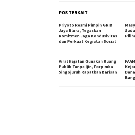
POS TERKAIT
Priyoto Resmi Pimpin GRIB
Masy
Jaya Blora, Tegaskan
Suda
Komitmen Jaga Kondusivitas
Pili
dan Perkuat Kegiatan Sosial
Viral Hajatan Gunakan Ruang
FAAM
Publik Tanpa Ijin, Forpimka
Keja
Singojuruh Rapatkan Barisan
Dana
Bang