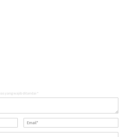
as yang wajib ditandai
*