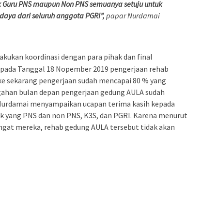
ik Guru PNS maupun Non PNS semuanya setuju untuk
aya dari seluruh anggota PGRI”,
papar Nurdamai
akukan koordinasi dengan para pihak dan final
 pada Tanggal 18 Nopember 2019 pengerjaan rehab
ke sekarang pengerjaan sudah mencapai 80 % yang
ngahan bulan depan pengerjaan gedung AULA sudah
 Nurdamai menyampaikan ucapan terima kasih kepada
k yang PNS dan non PNS, K3S, dan PGRI. Karena menurut
gat mereka, rehab gedung AULA tersebut tidak akan