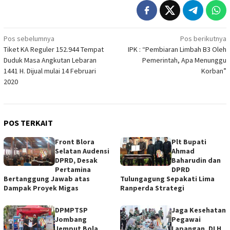
Navigasi
Pos sebelumnya
Pos berikutnya
Tiket KA Reguler 152.944 Tempat
IPK : “Pembiaran Limbah B3 Oleh
pos
Duduk Masa Angkutan Lebaran
Pemerintah, Apa Menunggu
1441 H. Dijual mulai 14 Februari
Korban”
2020
POS TERKAIT
Front Blora
Plt Bupati
Selatan Audensi
Ahmad
DPRD, Desak
Baharudin dan
Pertamina
DPRD
Bertanggung Jawab atas
Tulungagung Sepakati Lima
Dampak Proyek Migas
Ranperda Strategi
DPMPTSP
Jaga Kesehatan
Jombang
Pegawai
Jemput Bola,
Lapangan, DLH