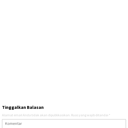
Tinggalkan Balasan
Alamat email Anda tidak akan dipublikasikan.
Ruas yang wajib ditandai
*