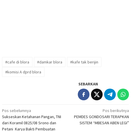
#cafe di blora
#damkar blora
#kafe tak berijin
#komisi A dprd blora
SEBARKAN
Navigasi
Pos sebelumnya
Pos berikutnya
Sukseskan Ketahanan Pangan, TNI
PEMDES GONDOSARI TERAPKAN
pos
dari Koramil 0825/08 Srono dan
SISTEM “MBESAN ABEN LEGI”
Petani Karya Bakti Pembuatan