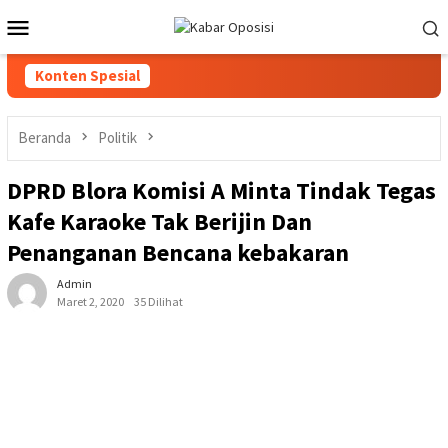
Loncat
Menu
ke
Mobile
konten
Konten Spesial
Beranda
Politik
DPRD Blora Komisi A Minta Tindak Tegas
Kafe Karaoke Tak Berijin Dan
Penanganan Bencana kebakaran
Admin
Maret 2, 2020
35 Dilihat