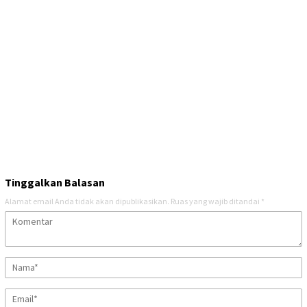
Tinggalkan Balasan
Alamat email Anda tidak akan dipublikasikan.
Ruas yang wajib ditandai
*