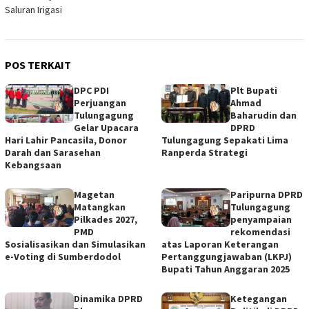
Saluran Irigasi
POS TERKAIT
DPC PDI
Plt Bupati
Perjuangan
Ahmad
Tulungagung
Baharudin dan
Gelar Upacara
DPRD
Hari Lahir Pancasila, Donor
Tulungagung Sepakati Lima
Darah dan Sarasehan
Ranperda Strategi
Kebangsaan
Magetan
Paripurna DPRD
Matangkan
Tulungagung
Pilkades 2027,
penyampaian
PMD
rekomendasi
Sosialisasikan dan Simulasikan
atas Laporan Keterangan
e-Voting di Sumberdodol
Pertanggungjawaban (LKPJ)
Bupati Tahun Anggaran 2025
Dinamika DPRD
Ketegangan