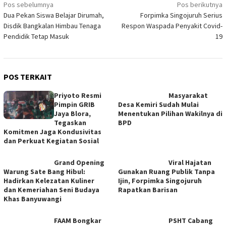
Navigasi
Pos sebelumnya
Pos berikutnya
Dua Pekan Siswa Belajar Dirumah,
Forpimka Singojuruh Serius
pos
Disdik Bangkalan Himbau Tenaga
Respon Waspada Penyakit Covid-
Pendidik Tetap Masuk
19
POS TERKAIT
Priyoto Resmi
Masyarakat
Pimpin GRIB
Desa Kemiri Sudah Mulai
Jaya Blora,
Menentukan Pilihan Wakilnya di
Tegaskan
BPD
Komitmen Jaga Kondusivitas
dan Perkuat Kegiatan Sosial
Grand Opening
Viral Hajatan
Warung Sate Bang Hibul:
Gunakan Ruang Publik Tanpa
Hadirkan Kelezatan Kuliner
Ijin, Forpimka Singojuruh
dan Kemeriahan Seni Budaya
Rapatkan Barisan
Khas Banyuwangi
FAAM Bongkar
PSHT Cabang