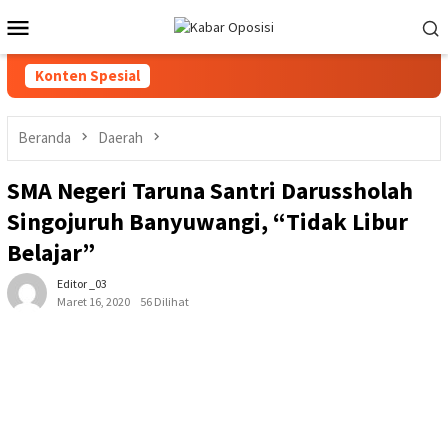
Loncat
Menu
ke
Mobile
konten
Konten Spesial
Beranda
Daerah
SMA Negeri Taruna Santri Darussholah
Singojuruh Banyuwangi, “Tidak Libur
Belajar”
Editor _03
Maret 16, 2020
56 Dilihat