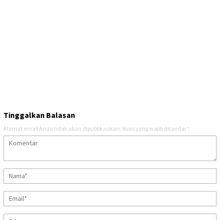
Tinggalkan Balasan
Alamat email Anda tidak akan dipublikasikan.
Ruas yang wajib ditandai
*