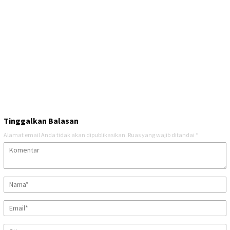
Tinggalkan Balasan
Alamat email Anda tidak akan dipublikasikan.
Ruas yang wajib ditandai
*