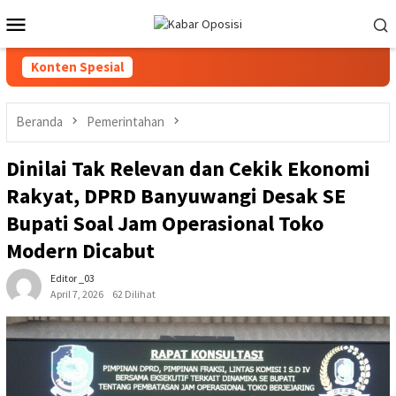
Loncat
Menu
ke
Mobile
konten
Konten Spesial
Beranda
Pemerintahan
Dinilai Tak Relevan dan Cekik Ekonomi
Rakyat, DPRD Banyuwangi Desak SE
Bupati Soal Jam Operasional Toko
Modern Dicabut
Editor _03
April 7, 2026
62 Dilihat