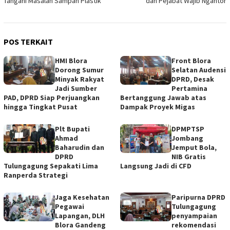
Tangani Masalah Sampah Plastik
dan Pejabat Wajib Ngantor
POS TERKAIT
HMI Blora
Front Blora
Dorong Sumur
Selatan Audensi
Minyak Rakyat
DPRD, Desak
Jadi Sumber
Pertamina
PAD, DPRD Siap Perjuangkan
Bertanggung Jawab atas
hingga Tingkat Pusat
Dampak Proyek Migas
Plt Bupati
DPMPTSP
Ahmad
Jombang
Baharudin dan
Jemput Bola,
DPRD
NIB Gratis
Tulungagung Sepakati Lima
Langsung Jadi di CFD
Ranperda Strategi
Jaga Kesehatan
Paripurna DPRD
Pegawai
Tulungagung
Lapangan, DLH
penyampaian
Blora Gandeng
rekomendasi