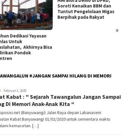
HMI Blora Demo di DPRD,
Jelang
Soroti Kenaikan BBM dan
Keboa
Tuntut Pengelolaan Migas
Kades 
Berpihak pada Rakyat
Alasm
»
ahun Dedikasi Yayasan
khlas Untuk
slahatan, Akhirnya Bisa
irikan Pondok
ntren
 TAWANGALUN #JANGAN SAMPAI HILANG DI MEMORI
H
Editor
Februari 1, 2020
t Kabat : ” Sejarah Tawangalun Jangan Sampai
_03
ng Di Memori Anak-Anak Kita “
oposisi.net (Banyuwangi) Jalan Raya depan Labanasem
atan Kabat Banyuwangi 01/02/2020 untuk sementara waktu
lami kemacetan. […]