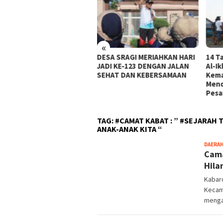
«
um ASN Pasar Arosbaya
DESA SRAGI MERIAHKAN HARI
14 T
uga Tinggalkan Tugas ke
JADI KE‑123 DENGAN JALAN
Al-I
r Negeri, Tim Gabungan
SEHAT DAN KEBERSAMAAN
Kema
ai Pemeriksaan
Mend
Pesa
TAG:
#CAMAT KABAT : ” #SEJARAH
ANAK-ANAK KITA “
DAERA
Cama
Hila
Kabar
Kecam
menga