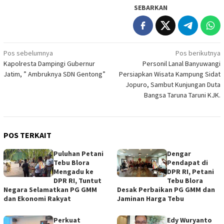
SEBARKAN
Navigasi
Pos sebelumnya
Pos berikutnya
Kapolresta Dampingi Gubernur
Personil Lanal Banyuwangi
pos
Jatim, ” Ambruknya SDN Gentong”
Persiapkan Wisata Kampung Sidat
Jopuro, Sambut Kunjungan Duta
Bangsa Taruna Taruni KJK.
POS TERKAIT
Puluhan Petani
Dengar
Tebu Blora
Pendapat di
Mengadu ke
DPR RI, Petani
DPR RI, Tuntut
Tebu Blora
Negara Selamatkan PG GMM
Desak Perbaikan PG GMM dan
dan Ekonomi Rakyat
Jaminan Harga Tebu
Perkuat
Edy Wuryanto