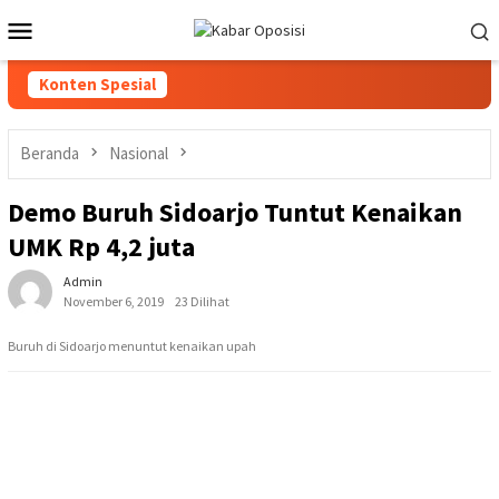
Loncat
Menu
ke
Mobile
konten
Konten Spesial
Beranda
Nasional
Demo Buruh Sidoarjo Tuntut Kenaikan
UMK Rp 4,2 juta
Admin
November 6, 2019
23 Dilihat
Buruh di Sidoarjo menuntut kenaikan upah