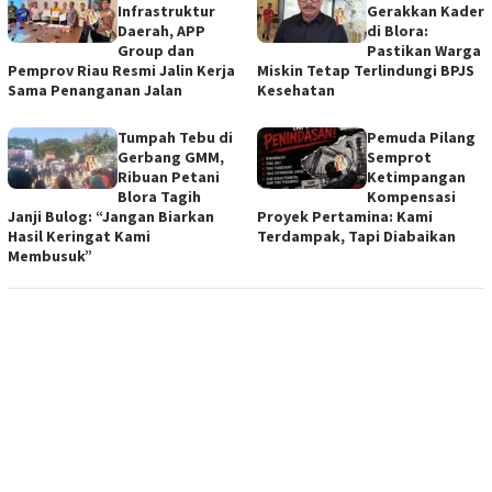
Infrastruktur
Gerakkan Kader
Daerah, APP
di Blora:
Group dan
Pastikan Warga
Pemprov Riau Resmi Jalin Kerja
Miskin Tetap Terlindungi BPJS
Sama Penanganan Jalan
Kesehatan
Tumpah Tebu di
Pemuda Pilang
Gerbang GMM,
Semprot
Ribuan Petani
Ketimpangan
Blora Tagih
Kompensasi
Janji Bulog: “Jangan Biarkan
Proyek Pertamina: Kami
Hasil Keringat Kami
Terdampak, Tapi Diabaikan
Membusuk”