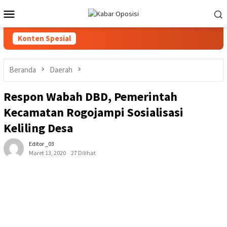
Loncat
Menu
ke
Mobile
konten
Konten Spesial
Beranda
Daerah
Respon Wabah DBD, Pemerintah
Kecamatan Rogojampi Sosialisasi
Keliling Desa
Editor _03
Maret 13, 2020
27 Dilihat