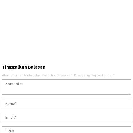
Tinggalkan Balasan
Alamat email Anda tidak akan dipublikasikan.
Ruas yang wajib ditandai
*