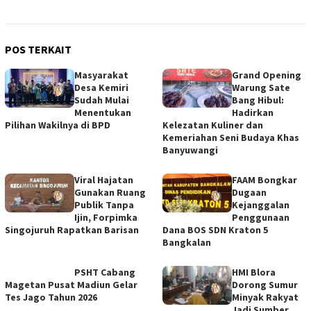
POS TERKAIT
Masyarakat
Grand Opening
Desa Kemiri
Warung Sate
Sudah Mulai
Bang Hibul:
Menentukan
Hadirkan
Pilihan Wakilnya di BPD
Kelezatan Kuliner dan
Kemeriahan Seni Budaya Khas
Banyuwangi
Viral Hajatan
FAAM Bongkar
Gunakan Ruang
Dugaan
Publik Tanpa
Kejanggalan
Ijin, Forpimka
Penggunaan
Singojuruh Rapatkan Barisan
Dana BOS SDN Kraton 5
Bangkalan
PSHT Cabang
HMI Blora
Magetan Pusat Madiun Gelar
Dorong Sumur
Tes Jago Tahun 2026
Minyak Rakyat
Jadi Sumber