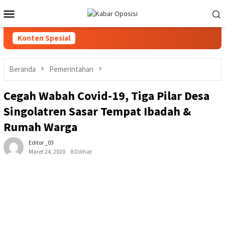
Loncat
Menu
ke
Mobile
konten
Konten Spesial
Beranda
Pemerintahan
Cegah Wabah Covid-19, Tiga Pilar Desa
Singolatren Sasar Tempat Ibadah &
Rumah Warga
Editor _03
Maret 24, 2020
8 Dilihat