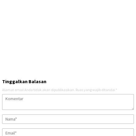
Tinggalkan Balasan
Alamat email Anda tidak akan dipublikasikan.
Ruas yang wajib ditandai
*