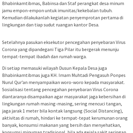
Bhabinkamtibmas, Babinsa dan Staf perangkat desa minum
jamu empon-empon untuk imunitas/kekebalan tubuh.
Kemudian dilakukanlah kegiatan penyemprotan pertama di
lingkungan dan tiap sudut ruangan kantor Desa.
Setelahnya pasukan eksekutor pencegahan penyebaran Virus
Corona yang dipandegani Tiga Pilar itu bergerak menunju
tempat-tempat ibadah dan rumah warga.
Di setiap memasuki wilayah Dusun Kepala Desa juga
Bhabinkamtibmas juga KH. Imam Muhtadi Pengasuh Ponpes
Nurul Qur’an menyampaikan woro-woro kepada masyarakat.
Sosialisasi tentang pencegahan penyebaran Virus Corona
diantaranya disampaikan agar masyarakat jaga kebersihan di
lingkungan rumah masing-masing, sering mencuci tangan,
jaga jarak 1 meter bila kontak langsung (Social Distancing),
aktivitas di rumah, hindari ke tempat-tepat kerumunan orang
banyak, konsumsi makanan yang bersih dan menyehatkan,
konsumsi minuman tradisional, bila ada gejala sakit seringan