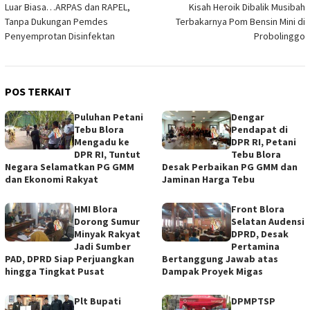
Luar Biasa…ARPAS dan RAPEL,
Kisah Heroik Dibalik Musibah
pos
Tanpa Dukungan Pemdes
Terbakarnya Pom Bensin Mini di
Penyemprotan Disinfektan
Probolinggo
POS TERKAIT
Puluhan Petani
Dengar
Tebu Blora
Pendapat di
Mengadu ke
DPR RI, Petani
DPR RI, Tuntut
Tebu Blora
Negara Selamatkan PG GMM
Desak Perbaikan PG GMM dan
dan Ekonomi Rakyat
Jaminan Harga Tebu
HMI Blora
Front Blora
Dorong Sumur
Selatan Audensi
Minyak Rakyat
DPRD, Desak
Jadi Sumber
Pertamina
PAD, DPRD Siap Perjuangkan
Bertanggung Jawab atas
hingga Tingkat Pusat
Dampak Proyek Migas
Plt Bupati
DPMPTSP