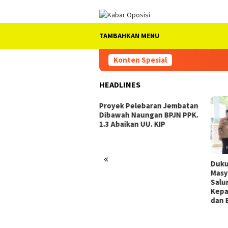
Loncat
ke
konten
TAMBAHKAN MENU
Konten Spesial
HEADLINES
Proyek Pelebaran Jembatan
Dibawah Naungan BPJN PPK.
1.3 Abaikan UU. KIP
«
ade Sound System HOREG
Dukun
m Rangka HARJASA Ke –
Masya
 Membawa Berkah Bagi
Salur
aku UMKM
Kepad
dan B