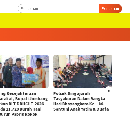
Pencarian
»
g Kesejahteraan
Polsek Singojuruh
Aliansi
rakat, Bupati Jombang
Tasyakuran Dalam Rangka
Pemerin
kan BLT DBHCHT 2026
Hari Bhayangkara Ke – 80,
Dugaan 
a 11.720 Buruh Tani
Santuni Anak Yatim & Duafa
Probowa
uruh Pabrik Rokok
Kawasa