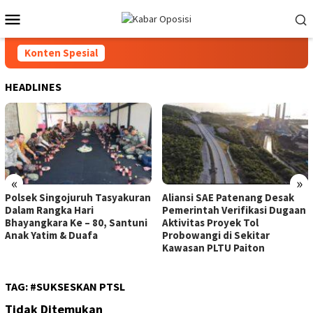
Loncat
Menu
ke
Mobile
konten
Konten Spesial
HEADLINES
«
»
Polsek Singojuruh Tasyakuran
Aliansi SAE Patenang Desak
Dalam Rangka Hari
Pemerintah Verifikasi Dugaan
Bhayangkara Ke – 80, Santuni
Aktivitas Proyek Tol
Anak Yatim & Duafa
Probowangi di Sekitar
Kawasan PLTU Paiton
TAG:
#SUKSESKAN PTSL
Tidak Ditemukan