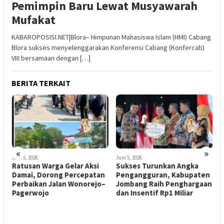
Pemimpin Baru Lewat Musyawarah
Mufakat
KABAROPOSISI.NET|Blora– Himpunan Mahasiswa Islam (HMI) Cabang
Blora sukses menyelenggarakan Konferensi Cabang (Konfercab)
VIII bersamaan dengan […]
BERITA TERKAIT
«
»
Juni 5, 2026
Juni 5, 2026
J
Ratusan Warga Gelar Aksi
Sukses Turunkan Angka
P
Damai, Dorong Percepatan
Pengangguran, Kabupaten
L
Perbaikan Jalan Wonorejo–
Jombang Raih Penghargaan
d
Pagerwojo
dan Insentif Rp1 Miliar